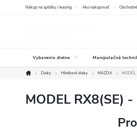
Prejsť
Nákup na splátky / leasing
Ako nakupovať
Obchodné
na
obsah
Vybavenie dielne
Manipulačná techni
Disky
Hliníkové disky
MAZDA
MODEL R
Domov
MODEL RX8(SE) - 
Pro