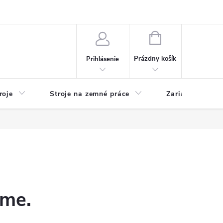
y
Reklamácie
Kontakty
NÁKUPNÝ
KOŠÍK
Prázdny košík
Prihlásenie
roje
Stroje na zemné práce
Zariadenia na 
eme.