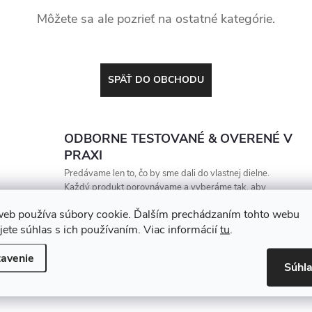
Môžete sa ale pozrieť na ostatné kategórie.
SPÄŤ DO OBCHODU
ODBORNE TESTOVANÉ & OVERENÉ V
PRAXI
Predávame len to, čo by sme dali do vlastnej dielne.
Každý produkt porovnávame a vyberáme tak, aby
vydržal, zarábal a nesklamal
web používa súbory cookie. Ďalším prechádzaním tohto webu
jete súhlas s ich používaním. Viac informácií
tu
.
avenie
Súhl