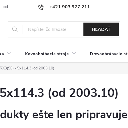
+421 903 977 211
 podmienky
Podmienky ochrany osobných údajov
Doprava a platb
HĽADAŤ
ka
Kovoobrábacie stroje
Drevoobrábacie st
X8(SE) - 5x114.3 (od 2003.10)
5x114.3 (od 2003.10)
dukty ešte len pripravuj