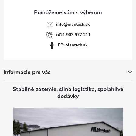
ä
t
info
@
mantech.sk
i
+421 903 977 211
FB: Mantech.sk
e
Informácie pre vás
Stabilné zázemie, silná logistika, spoľahlivé
dodávky