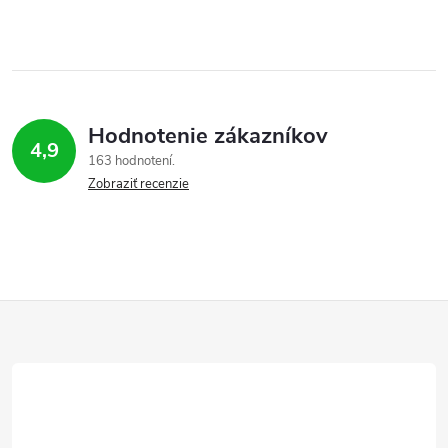
Hodnotenie zákazníkov
4,9
163 hodnotení
Zobraziť recenzie
Z
á
p