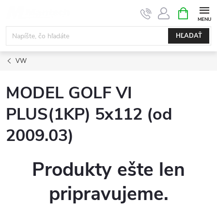
Prejsť
NÁKUPN
KOŠÍK
na
obsah
HĽADAŤ
VW
MODEL GOLF VI
PLUS(1KP) 5x112 (od
2009.03)
Produkty ešte len
pripravujeme.