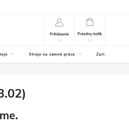
y
Reklamácie
Kontakty
NÁKUPNÝ
KOŠÍK
Prázdny košík
Prihlásenie
roje
Stroje na zemné práce
Zariadenia na 
3.02)
eme.