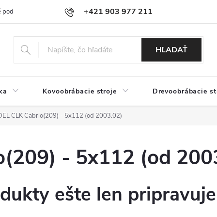
+421 903 977 211
 podmienky
Podmienky ochrany osobných údajov
Doprava a platb
HĽADAŤ
ka
Kovoobrábacie stroje
Drevoobrábacie st
EL CLK Cabrio(209) - 5x112 (od 2003.02)
(209) - 5x112 (od 200
dukty ešte len pripravuj