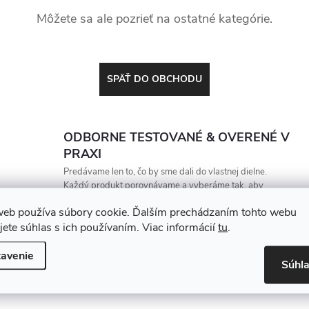
Môžete sa ale pozrieť na ostatné kategórie.
SPÄŤ DO OBCHODU
ODBORNE TESTOVANÉ & OVERENÉ V
PRAXI
Predávame len to, čo by sme dali do vlastnej dielne.
Každý produkt porovnávame a vyberáme tak, aby
vydržal, zarábal a nesklamal
web používa súbory cookie. Ďalším prechádzaním tohto webu
jete súhlas s ich používaním. Viac informácií
tu
.
avenie
Súhl