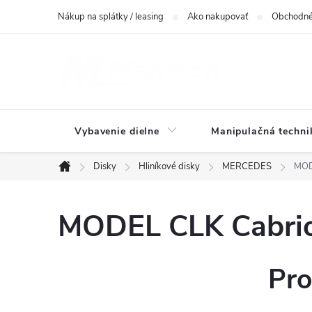
Prejsť
Nákup na splátky / leasing
Ako nakupovať
Obchodné
na
obsah
Vybavenie dielne
Manipulačná techni
Disky
Hliníkové disky
MERCEDES
MOD
Domov
MODEL CLK Cabrio
Pro