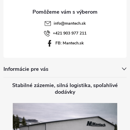
ä
t
info
@
mantech.sk
i
+421 903 977 211
FB: Mantech.sk
e
Informácie pre vás
Stabilné zázemie, silná logistika, spoľahlivé
dodávky