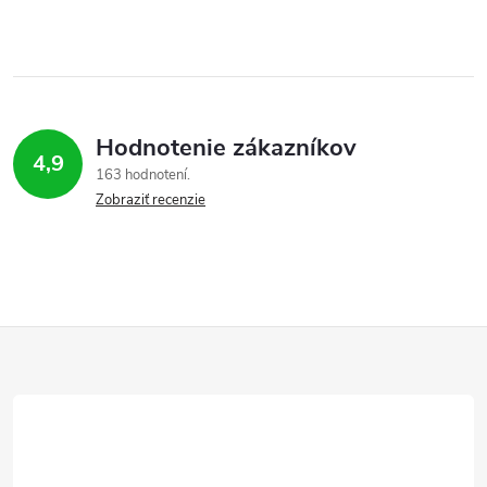
Hodnotenie zákazníkov
4,9
163 hodnotení
Zobraziť recenzie
Z
á
p