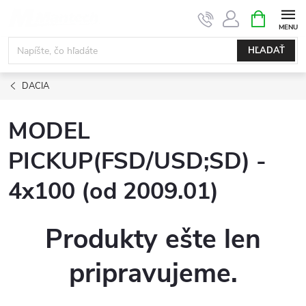
Prejsť
NÁKUPN
KOŠÍK
na
obsah
HĽADAŤ
DACIA
MODEL
PICKUP(FSD/USD;SD) -
4x100 (od 2009.01)
Produkty ešte len
pripravujeme.