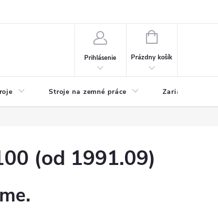
y
Reklamácie
Kontakty
NÁKUPNÝ
KOŠÍK
Prázdny košík
Prihlásenie
roje
Stroje na zemné práce
Zariadenia na 
00 (od 1991.09)
eme.