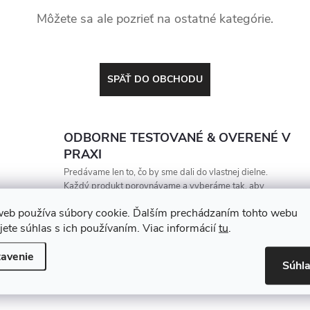
Môžete sa ale pozrieť na ostatné kategórie.
SPÄŤ DO OBCHODU
ODBORNE TESTOVANÉ & OVERENÉ V
PRAXI
Predávame len to, čo by sme dali do vlastnej dielne.
Každý produkt porovnávame a vyberáme tak, aby
vydržal, zarábal a nesklamal
web používa súbory cookie. Ďalším prechádzaním tohto webu
jete súhlas s ich používaním. Viac informácií
tu
.
avenie
Súhl