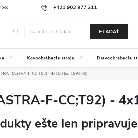
+421 903 977 211
 podmienky
Podmienky ochrany osobných údajov
Doprava a platb
HĽADAŤ
ka
Kovoobrábacie stroje
Drevoobrábacie st
RA F(ASTRA-F-CC;T92) - 4x100 (od 1991.09)
TRA-F-CC;T92) - 4x1
dukty ešte len pripravuj