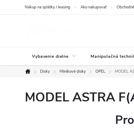
Prejsť
Nákup na splátky / leasing
Ako nakupovať
Obchodné
na
obsah
Vybavenie dielne
Manipulačná techni
Disky
Hliníkové disky
OPEL
MODEL AST
Domov
MODEL ASTRA F(AS
Pro