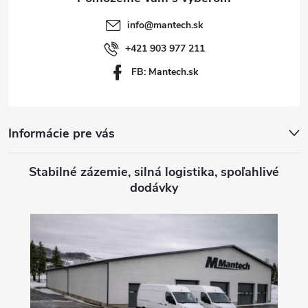
t
info
@
mantech.sk
i
+421 903 977 211
FB: Mantech.sk
e
Informácie pre vás
Stabilné zázemie, silná logistika, spoľahlivé
dodávky