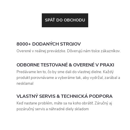
SPÄŤ DO OBCHODU
8000+ DODANÝCH STROJOV
Overené v reálnej prevádzke. Dôverujú nám tisíce zákazníkov.
ODBORNE TESTOVANÉ & OVERENÉ V PRAXI
Predávame len to, čo by sme dali do vlastnej dielne. Každý
produkt porovnávame a vyberáme tak, aby vydržal, zarábal a
nesklamal
VLASTNÝ SERVIS & TECHNICKÁ PODPORA
Keď nastane problém, máte sa na koho obrátiť. Záručný aj
pozáručný servis a náhradné diely skladom