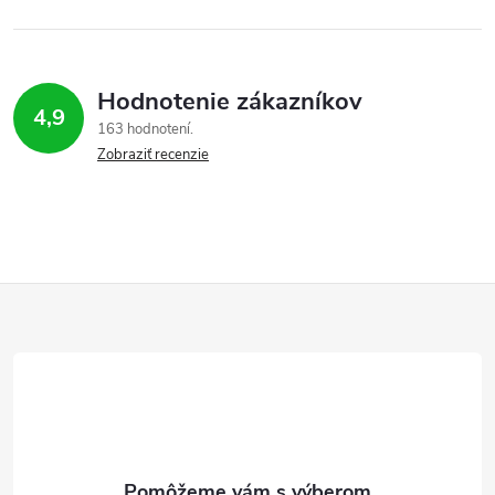
Hodnotenie zákazníkov
4,9
163 hodnotení
Zobraziť recenzie
Z
á
p
ä