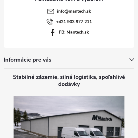
t
info
@
mantech.sk
i
+421 903 977 211
FB: Mantech.sk
e
Informácie pre vás
Stabilné zázemie, silná logistika, spoľahlivé
dodávky