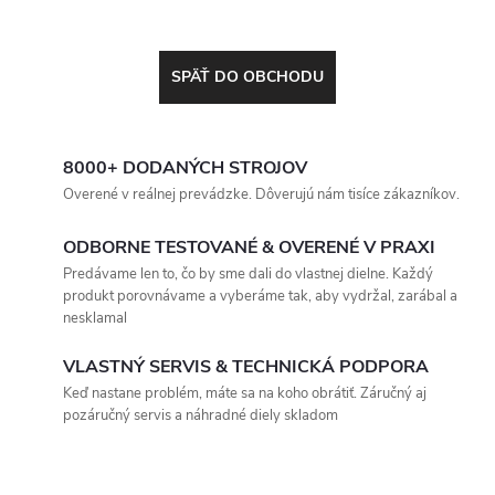
SPÄŤ DO OBCHODU
8000+ DODANÝCH STROJOV
Overené v reálnej prevádzke. Dôverujú nám tisíce zákazníkov.
ODBORNE TESTOVANÉ & OVERENÉ V PRAXI
Predávame len to, čo by sme dali do vlastnej dielne. Každý
produkt porovnávame a vyberáme tak, aby vydržal, zarábal a
nesklamal
VLASTNÝ SERVIS & TECHNICKÁ PODPORA
Keď nastane problém, máte sa na koho obrátiť. Záručný aj
pozáručný servis a náhradné diely skladom