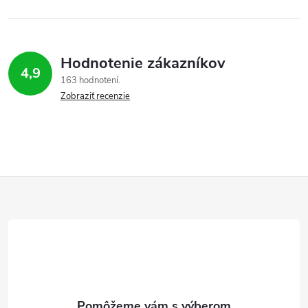
Hodnotenie zákazníkov
4,9
163 hodnotení
Zobraziť recenzie
Z
á
p
ä