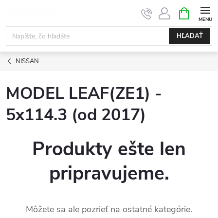
Prejsť
NÁKUPN
KOŠÍK
na
obsah
HĽADAŤ
NISSAN
MODEL LEAF(ZE1) -
5x114.3 (od 2017)
Produkty ešte len
pripravujeme.
Môžete sa ale pozrieť na ostatné kategórie.