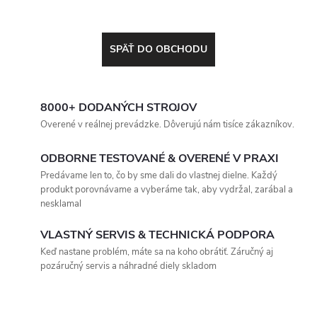
SPÄŤ DO OBCHODU
8000+ DODANÝCH STROJOV
Overené v reálnej prevádzke. Dôverujú nám tisíce zákazníkov.
ODBORNE TESTOVANÉ & OVERENÉ V PRAXI
Predávame len to, čo by sme dali do vlastnej dielne. Každý
produkt porovnávame a vyberáme tak, aby vydržal, zarábal a
nesklamal
VLASTNÝ SERVIS & TECHNICKÁ PODPORA
Keď nastane problém, máte sa na koho obrátiť. Záručný aj
pozáručný servis a náhradné diely skladom