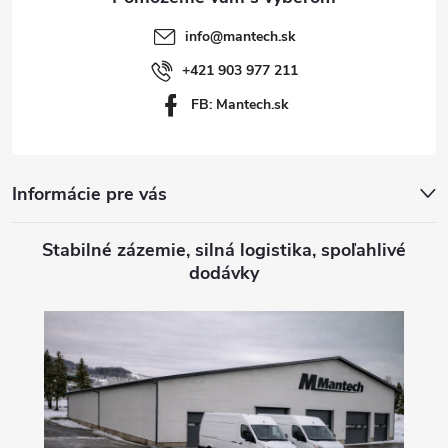
t
info
@
mantech.sk
i
+421 903 977 211
FB: Mantech.sk
e
Informácie pre vás
Stabilné zázemie, silná logistika, spoľahlivé
dodávky