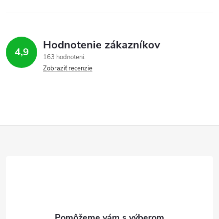
Hodnotenie zákazníkov
4,9
163 hodnotení
Zobraziť recenzie
Z
á
p
ä