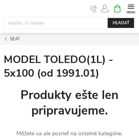
Prejsť
NÁKUPN
KOŠÍK
na
obsah
HĽADAŤ
SEAT
MODEL TOLEDO(1L) -
5x100 (od 1991.01)
Produkty ešte len
pripravujeme.
Môžete sa ale pozrieť na ostatné kategórie.