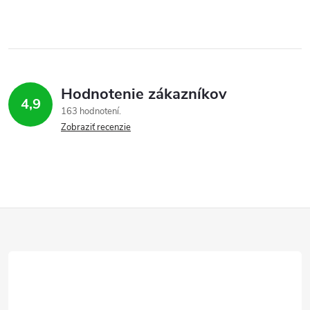
Hodnotenie zákazníkov
4,9
163 hodnotení
Zobraziť recenzie
Z
á
p