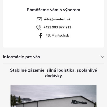
ä
t
info
@
mantech.sk
i
+421 903 977 211
FB: Mantech.sk
e
Informácie pre vás
Stabilné zázemie, silná logistika, spoľahlivé
dodávky