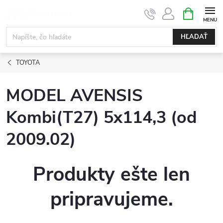
Prejsť
NÁKUPN
KOŠÍK
na
obsah
HĽADAŤ
TOYOTA
MODEL AVENSIS
Kombi(T27) 5x114,3 (od
2009.02)
Produkty ešte len
pripravujeme.