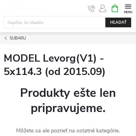
Prejsť
NÁKUPN
KOŠÍK
na
obsah
HĽADAŤ
SUBARU
MODEL Levorg(V1) -
5x114.3 (od 2015.09)
Produkty ešte len
pripravujeme.
Môžete sa ale pozrieť na ostatné kategórie.