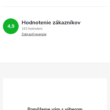
Hodnotenie zákazníkov
4,9
163 hodnotení
Zobraziť recenzie
Z
á
p
ä