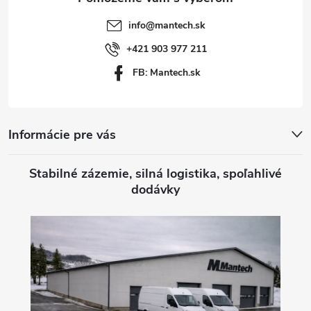
t
info
@
mantech.sk
i
+421 903 977 211
FB: Mantech.sk
e
Informácie pre vás
Stabilné zázemie, silná logistika, spoľahlivé
dodávky