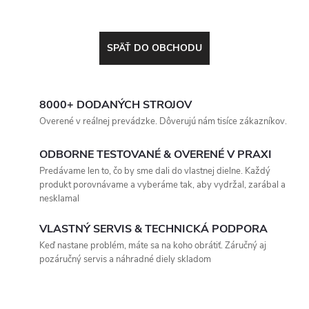
SPÄŤ DO OBCHODU
8000+ DODANÝCH STROJOV
Overené v reálnej prevádzke. Dôverujú nám tisíce zákazníkov.
ODBORNE TESTOVANÉ & OVERENÉ V PRAXI
Predávame len to, čo by sme dali do vlastnej dielne. Každý
produkt porovnávame a vyberáme tak, aby vydržal, zarábal a
nesklamal
VLASTNÝ SERVIS & TECHNICKÁ PODPORA
Keď nastane problém, máte sa na koho obrátiť. Záručný aj
pozáručný servis a náhradné diely skladom