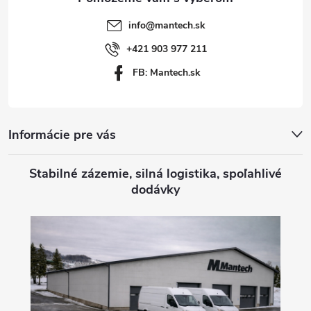
t
info
@
mantech.sk
i
+421 903 977 211
FB: Mantech.sk
e
Informácie pre vás
Stabilné zázemie, silná logistika, spoľahlivé
dodávky