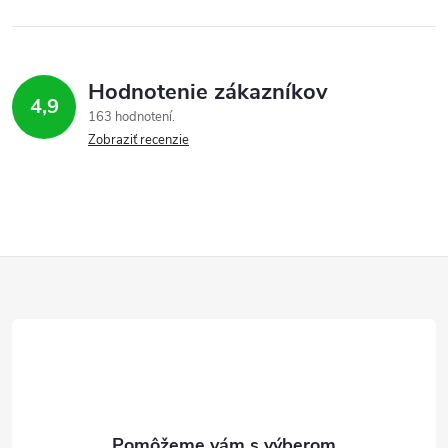
Hodnotenie zákazníkov
4,9
163 hodnotení
Zobraziť recenzie
Z
á
p
ä