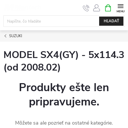
Prejsť
NÁKUPN
KOŠÍK
na
obsah
HĽADAŤ
SUZUKI
MODEL SX4(GY) - 5x114.3
(od 2008.02)
Produkty ešte len
pripravujeme.
Môžete sa ale pozrieť na ostatné kategórie.