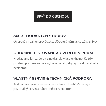
SPÄŤ DO OBCHODU
8000+ DODANÝCH STROJOV
Overené v reálnej prevádzke. Dôverujú nám tisíce zákazníkov.
ODBORNE TESTOVANÉ & OVERENÉ V PRAXI
Predávame len to, čo by sme dali do vlastnej dielne. Každý
produkt porovnávame a vyberáme tak, aby vydržal, zarábal a
nesklamal
VLASTNÝ SERVIS & TECHNICKÁ PODPORA
Keď nastane problém, máte sa na koho obrátiť. Záručný aj
pozáručný servis a náhradné diely skladom