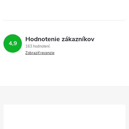
Hodnotenie zákazníkov
4,9
163 hodnotení
Zobraziť recenzie
Z
á
p