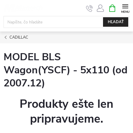
Prejsť
NÁKUPN
KOŠÍK
na
obsah
HĽADAŤ
CADILLAC
MODEL BLS
Wagon(YSCF) - 5x110 (od
2007.12)
Produkty ešte len
pripravujeme.