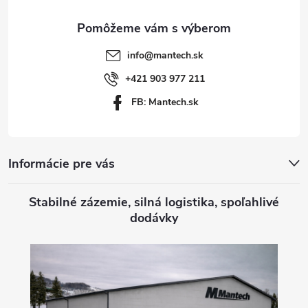
ä
t
info
@
mantech.sk
i
+421 903 977 211
FB: Mantech.sk
e
Informácie pre vás
Stabilné zázemie, silná logistika, spoľahlivé
dodávky