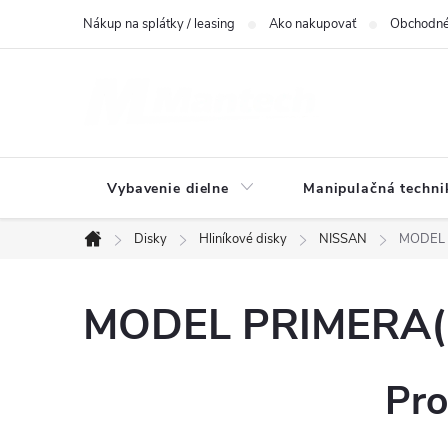
Prejsť
Nákup na splátky / leasing
Ako nakupovať
Obchodné
na
obsah
Vybavenie dielne
Manipulačná techni
Disky
Hliníkové disky
NISSAN
MODEL P
Domov
MODEL PRIMERA(P1
Pro