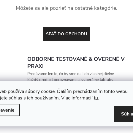
Môžete sa ale pozrieť na ostatné kategórie.
SPÄŤ DO OBCHODU
ODBORNE TESTOVANÉ & OVERENÉ V
PRAXI
Predávame len to, čo by sme dali do vlastnej dielne.
Každý produkt porovnávame a vyberáme tak, aby
vydržal, zarábal a nesklamal
web používa súbory cookie. Ďalším prechádzaním tohto webu
jete súhlas s ich používaním. Viac informácií
tu
.
avenie
Súhl