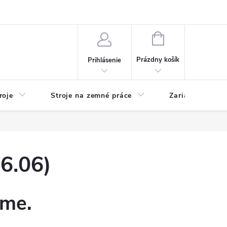
y
Reklamácie
Kontakty
NÁKUPNÝ
KOŠÍK
Prázdny košík
Prihlásenie
roje
Stroje na zemné práce
Zariadenia na 
6.06)
eme.