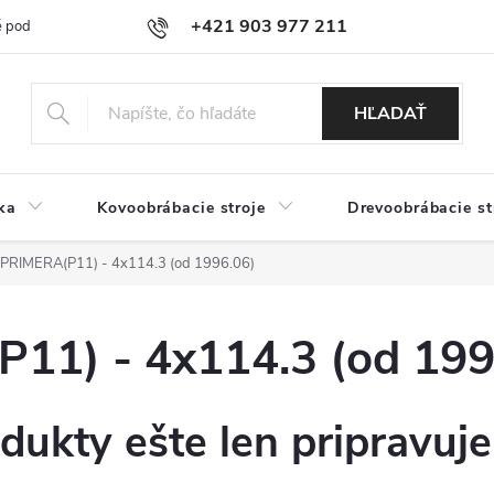
+421 903 977 211
 podmienky
Podmienky ochrany osobných údajov
Doprava a platb
HĽADAŤ
ka
Kovoobrábacie stroje
Drevoobrábacie st
RIMERA(P11) - 4x114.3 (od 1996.06)
1) - 4x114.3 (od 199
dukty ešte len pripravuj