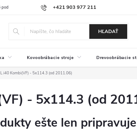
+421 903 977 211
 podmienky
Podmienky ochrany osobných údajov
Doprava a platb
HĽADAŤ
ka
Kovoobrábacie stroje
Drevoobrábacie st
 i40 Kombi(VF) - 5x114.3 (od 2011.06)
F) - 5x114.3 (od 201
dukty ešte len pripravuj