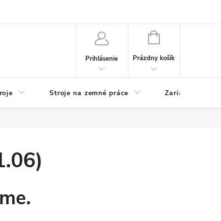
y
Reklamácie
Kontakty
NÁKUPNÝ
KOŠÍK
Prázdny košík
Prihlásenie
roje
Stroje na zemné práce
Zariadenia na 
1.06)
eme.