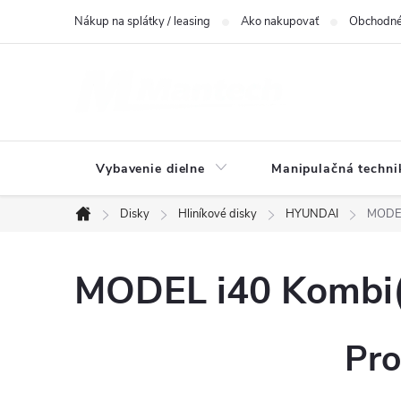
Prejsť
Nákup na splátky / leasing
Ako nakupovať
Obchodné
na
obsah
Vybavenie dielne
Manipulačná techni
Disky
Hliníkové disky
HYUNDAI
MODEL
Domov
MODEL i40 Kombi(V
Pro