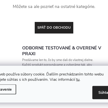
Môžete sa ale pozrieť na ostatné kategórie.
SPÄŤ DO OBCHODU
ODBORNE TESTOVANÉ & OVERENÉ V
PRAXI
Predávame len to, čo by sme dali do vlastnej dielne.
Každý produkt porovnávame a vyberáme tak, aby
vydržal, zarábal a nesklamal
web používa súbory cookie. Ďalším prechádzaním tohto webu
jete súhlas s ich používaním. Viac informácií
tu
.
avenie
Súhl