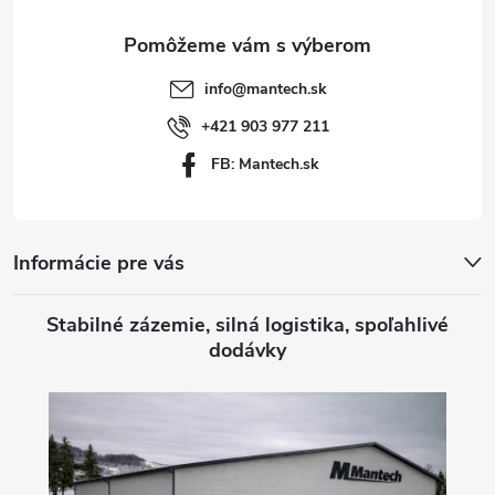
ä
t
info
@
mantech.sk
i
+421 903 977 211
FB: Mantech.sk
e
Informácie pre vás
Stabilné zázemie, silná logistika, spoľahlivé
dodávky