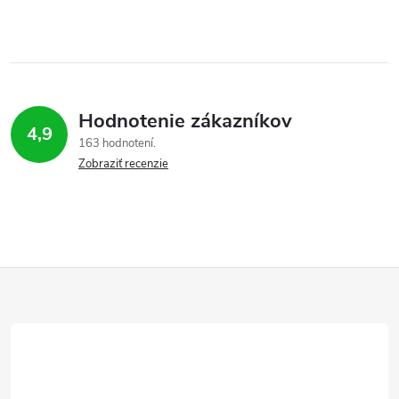
Hodnotenie zákazníkov
4,9
163 hodnotení
Zobraziť recenzie
Z
á
p