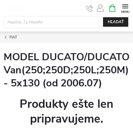
Prejsť
NÁKUPN
KOŠÍK
na
obsah
HĽADAŤ
FIAT
MODEL DUCATO/DUCATO
Van(250;250D;250L;250M)
- 5x130 (od 2006.07)
Produkty ešte len
pripravujeme.