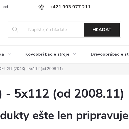
+421 903 977 211
 podmienky
Podmienky ochrany osobných údajov
Doprava a platb
HĽADAŤ
ka
Kovoobrábacie stroje
Drevoobrábacie st
EL GLK(204X) - 5x112 (od 2008.11)
- 5x112 (od 2008.11)
dukty ešte len pripravuj