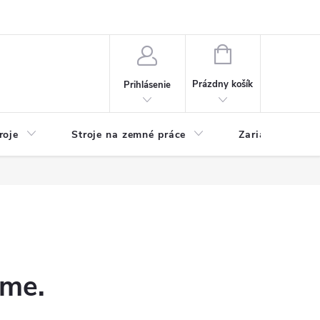
y
Reklamácie
Kontakty
NÁKUPNÝ
KOŠÍK
Prázdny košík
Prihlásenie
roje
Stroje na zemné práce
Zariadenia na 
eme.