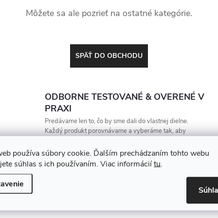
Môžete sa ale pozrieť na ostatné kategórie.
SPÄŤ DO OBCHODU
ODBORNE TESTOVANÉ & OVERENÉ V
PRAXI
Predávame len to, čo by sme dali do vlastnej dielne.
Každý produkt porovnávame a vyberáme tak, aby
vydržal, zarábal a nesklamal
web používa súbory cookie. Ďalším prechádzaním tohto webu
jete súhlas s ich používaním. Viac informácií
tu
.
avenie
Súhl