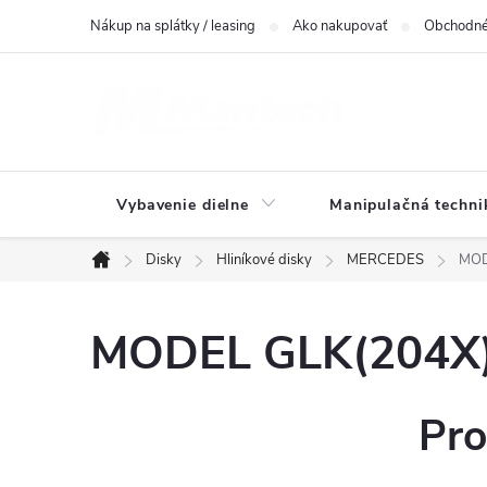
Prejsť
Nákup na splátky / leasing
Ako nakupovať
Obchodné
na
obsah
Vybavenie dielne
Manipulačná techni
Disky
Hliníkové disky
MERCEDES
MOD
Domov
MODEL GLK(204X) 
Pro