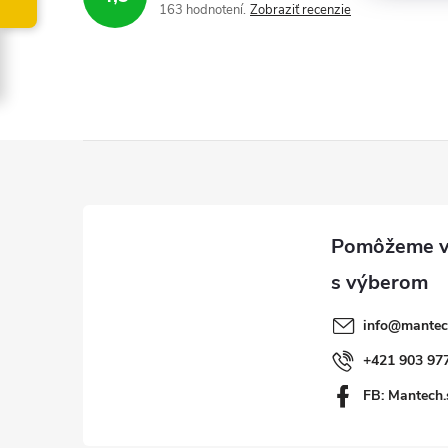
163 hodnotení
Zobraziť recenzie
Z
á
p
ä
info
@
mantec
t
+421 903 97
FB: Mantech.
i