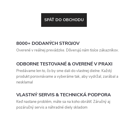
SPÄŤ DO OBCHODU
8000+ DODANÝCH STROJOV
Overené v reálnej prevádzke. Dôverujú nám tisíce zákazníkov.
ODBORNE TESTOVANÉ & OVERENÉ V PRAXI
Predávame len to, čo by sme dali do vlastnej dielne. Každý
produkt porovnávame a vyberáme tak, aby vydržal, zarábal a
nesklamal
VLASTNÝ SERVIS & TECHNICKÁ PODPORA
Keď nastane problém, máte sa na koho obrátiť. Záručný aj
pozáručný servis a náhradné diely skladom