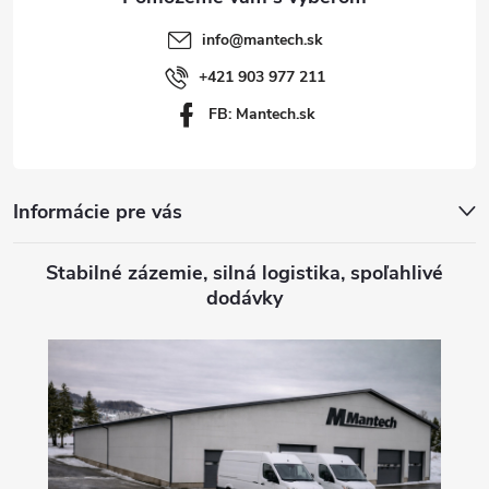
t
info
@
mantech.sk
i
+421 903 977 211
FB: Mantech.sk
e
Informácie pre vás
Stabilné zázemie, silná logistika, spoľahlivé
dodávky