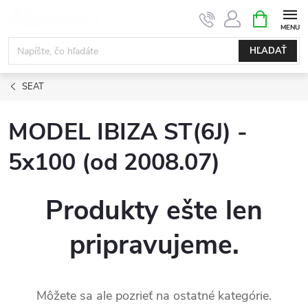
Prejsť
NÁKUPN
KOŠÍK
na
obsah
HĽADAŤ
SEAT
MODEL IBIZA ST(6J) -
5x100 (od 2008.07)
Produkty ešte len
pripravujeme.
Môžete sa ale pozrieť na ostatné kategórie.