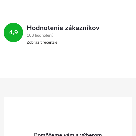
Hodnotenie zákazníkov
4,9
163 hodnotení
Zobraziť recenzie
Z
á
p
ä