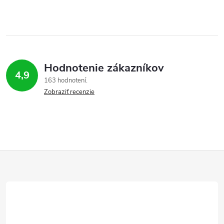
Hodnotenie zákazníkov
4,9
163 hodnotení
Zobraziť recenzie
Z
á
p