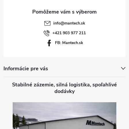
ä
t
info
@
mantech.sk
i
+421 903 977 211
FB: Mantech.sk
e
Informácie pre vás
Stabilné zázemie, silná logistika, spoľahlivé
dodávky