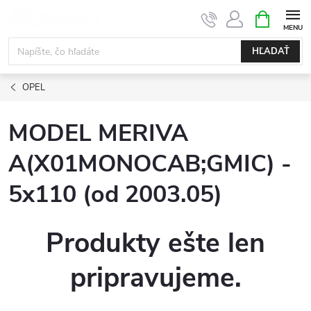
Prejsť
NÁKUPN
KOŠÍK
na
obsah
HĽADAŤ
OPEL
MODEL MERIVA
A(X01MONOCAB;GMIC) -
5x110 (od 2003.05)
Produkty ešte len
pripravujeme.