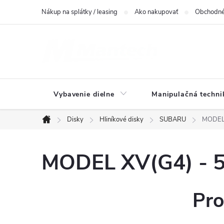
Prejsť
Nákup na splátky / leasing
Ako nakupovať
Obchodné
na
obsah
Vybavenie dielne
Manipulačná techni
Disky
Hliníkové disky
SUBARU
MODEL 
Domov
MODEL XV(G4) - 5
Pro