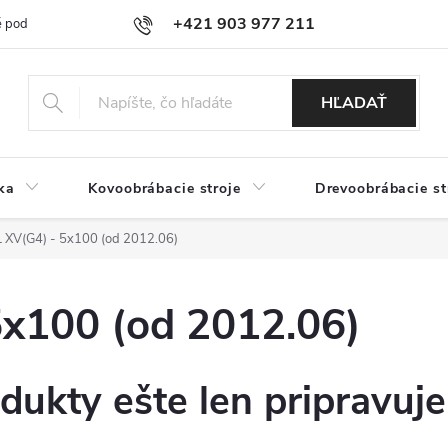
+421 903 977 211
 podmienky
Podmienky ochrany osobných údajov
Doprava a platb
HĽADAŤ
ka
Kovoobrábacie stroje
Drevoobrábacie st
XV(G4) - 5x100 (od 2012.06)
x100 (od 2012.06)
dukty ešte len pripravuj