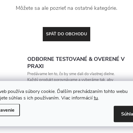
Môžete sa ale pozrieť na ostatné kategórie.
SPÄŤ DO OBCHODU
ODBORNE TESTOVANÉ & OVERENÉ V
PRAXI
Predávame len to, čo by sme dali do vlastnej dielne.
Každý produkt porovnávame a vyberáme tak, aby
vydržal, zarábal a nesklamal
web používa súbory cookie. Ďalším prechádzaním tohto webu
jete súhlas s ich používaním. Viac informácií
tu
.
avenie
Súhl