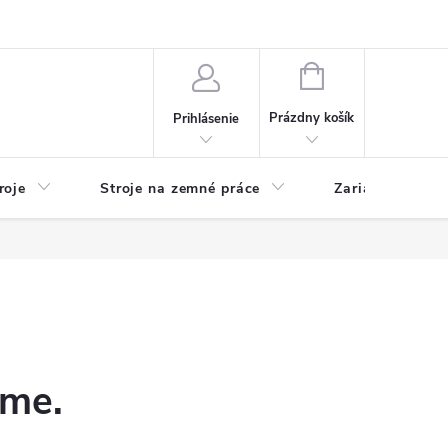
y
Reklamácie
Kontakty
NÁKUPNÝ
KOŠÍK
Prázdny košík
Prihlásenie
roje
Stroje na zemné práce
Zariadenia na 
eme.