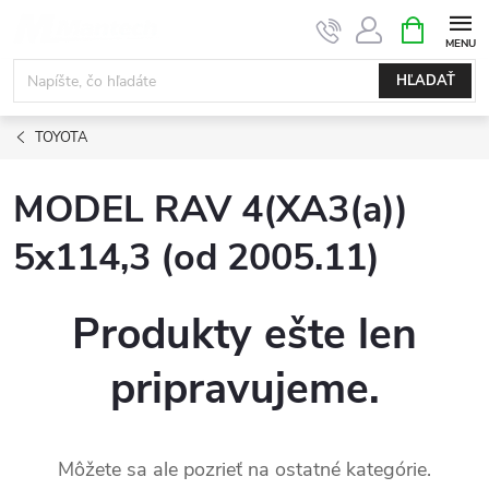
Prejsť
NÁKUPN
KOŠÍK
na
obsah
HĽADAŤ
TOYOTA
MODEL RAV 4(XA3(a))
5x114,3 (od 2005.11)
Produkty ešte len
pripravujeme.
Môžete sa ale pozrieť na ostatné kategórie.