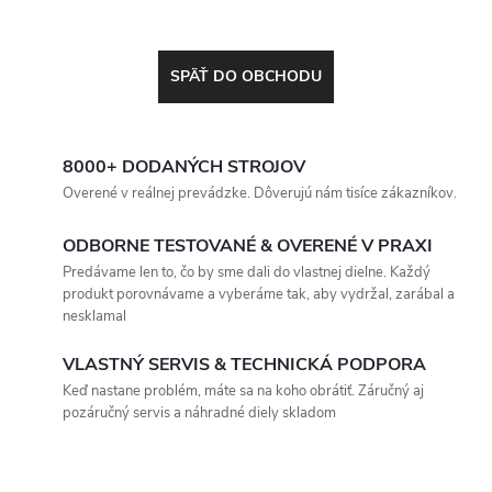
SPÄŤ DO OBCHODU
8000+ DODANÝCH STROJOV
Overené v reálnej prevádzke. Dôverujú nám tisíce zákazníkov.
ODBORNE TESTOVANÉ & OVERENÉ V PRAXI
Predávame len to, čo by sme dali do vlastnej dielne. Každý
produkt porovnávame a vyberáme tak, aby vydržal, zarábal a
nesklamal
VLASTNÝ SERVIS & TECHNICKÁ PODPORA
Keď nastane problém, máte sa na koho obrátiť. Záručný aj
pozáručný servis a náhradné diely skladom