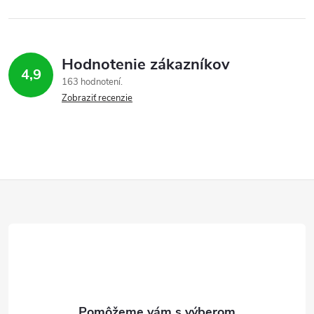
Hodnotenie zákazníkov
4,9
163 hodnotení
Zobraziť recenzie
Z
á
p
ä