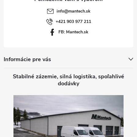
t
info
@
mantech.sk
i
+421 903 977 211
FB: Mantech.sk
e
Informácie pre vás
Stabilné zázemie, silná logistika, spoľahlivé
dodávky