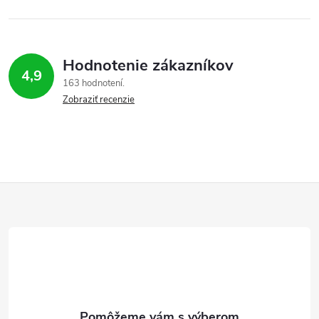
Hodnotenie zákazníkov
4,9
163 hodnotení
Zobraziť recenzie
Z
á
p
ä