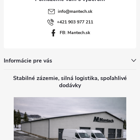
t
info
@
mantech.sk
i
+421 903 977 211
FB: Mantech.sk
e
Informácie pre vás
Stabilné zázemie, silná logistika, spoľahlivé
dodávky