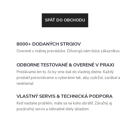
SPÄŤ DO OBCHODU
8000+ DODANÝCH STROJOV
Overené v reálnej prevádzke. Dôverujú nám tisíce zákazníkov.
ODBORNE TESTOVANÉ & OVERENÉ V PRAXI
Predávame len to, čo by sme dali do vlastnej dielne. Každý
produkt porovnávame a vyberáme tak, aby vydržal, zarábal a
nesklamal
VLASTNÝ SERVIS & TECHNICKÁ PODPORA
Keď nastane problém, máte sa na koho obrátiť. Záručný aj
pozáručný servis a náhradné diely skladom