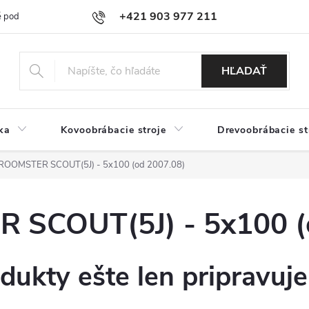
+421 903 977 211
 podmienky
Podmienky ochrany osobných údajov
Doprava a platb
HĽADAŤ
ka
Kovoobrábacie stroje
Drevoobrábacie st
OOMSTER SCOUT(5J) - 5x100 (od 2007.08)
SCOUT(5J) - 5x100 (o
dukty ešte len pripravuj