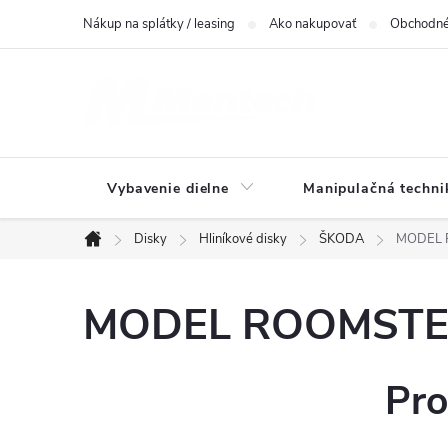
Prejsť
Nákup na splátky / leasing
Ako nakupovať
Obchodné
na
obsah
Vybavenie dielne
Manipulačná techni
Disky
Hliníkové disky
ŠKODA
MODEL R
Domov
MODEL ROOMSTER 
Pro