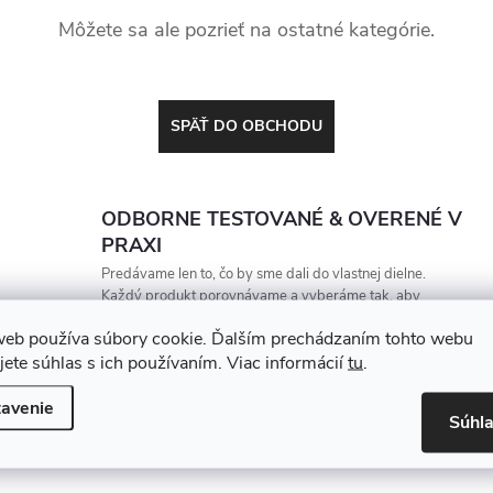
Môžete sa ale pozrieť na ostatné kategórie.
SPÄŤ DO OBCHODU
ODBORNE TESTOVANÉ & OVERENÉ V
PRAXI
Predávame len to, čo by sme dali do vlastnej dielne.
Každý produkt porovnávame a vyberáme tak, aby
vydržal, zarábal a nesklamal
web používa súbory cookie. Ďalším prechádzaním tohto webu
jete súhlas s ich používaním. Viac informácií
tu
.
avenie
Súhl