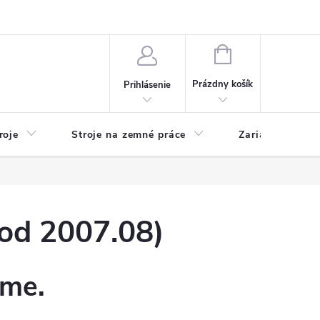
y
Reklamácie
Kontakty
NÁKUPNÝ
KOŠÍK
Prázdny košík
Prihlásenie
roje
Stroje na zemné práce
Zariadenia na 
d 2007.08)
eme.