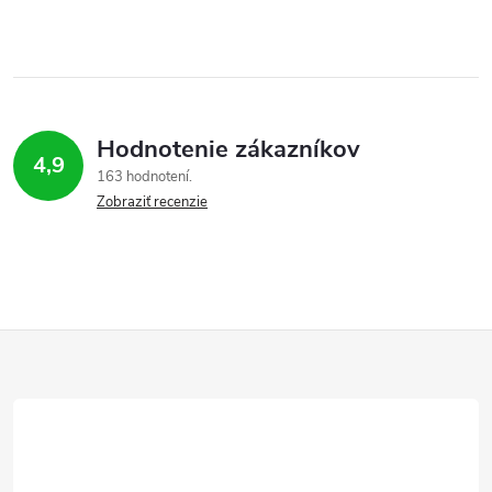
Hodnotenie zákazníkov
4,9
163 hodnotení
Zobraziť recenzie
Z
á
p