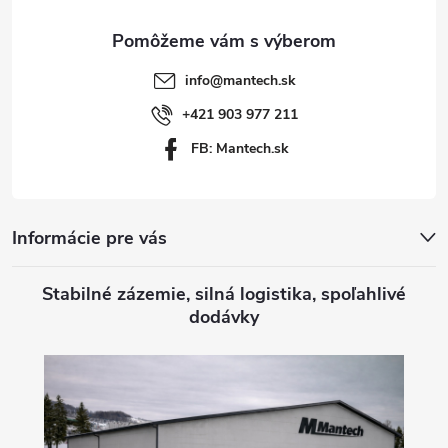
ä
t
info
@
mantech.sk
i
+421 903 977 211
FB: Mantech.sk
e
Informácie pre vás
Stabilné zázemie, silná logistika, spoľahlivé
dodávky