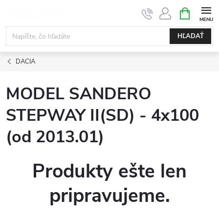
Prejsť
NÁKUPN
KOŠÍK
na
obsah
HĽADAŤ
DACIA
MODEL SANDERO
STEPWAY II(SD) - 4x100
(od 2013.01)
Produkty ešte len
pripravujeme.