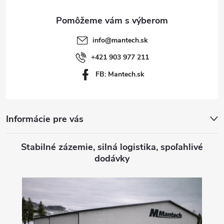
ä
t
info
@
mantech.sk
i
+421 903 977 211
FB: Mantech.sk
e
Informácie pre vás
Stabilné zázemie, silná logistika, spoľahlivé
dodávky