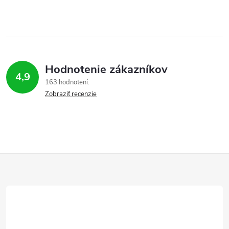
Hodnotenie zákazníkov
4,9
163 hodnotení
Zobraziť recenzie
Z
á
p