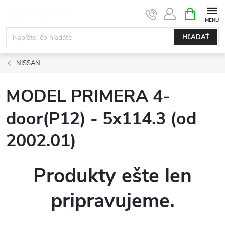
Prejsť
NÁKUPN
KOŠÍK
na
obsah
HĽADAŤ
NISSAN
MODEL PRIMERA 4-
door(P12) - 5x114.3 (od
2002.01)
Produkty ešte len
pripravujeme.