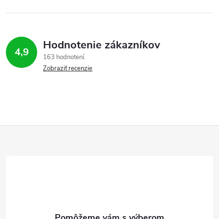
Hodnotenie zákazníkov
4,9
163 hodnotení
Zobraziť recenzie
Z
á
p
ä