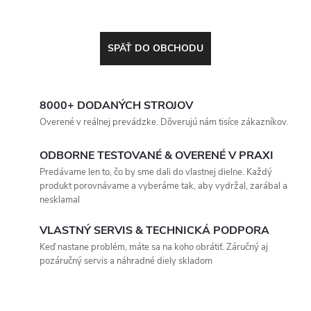
SPÄŤ DO OBCHODU
8000+ DODANÝCH STROJOV
Overené v reálnej prevádzke. Dôverujú nám tisíce zákazníkov.
ODBORNE TESTOVANÉ & OVERENÉ V PRAXI
Predávame len to, čo by sme dali do vlastnej dielne. Každý
produkt porovnávame a vyberáme tak, aby vydržal, zarábal a
nesklamal
VLASTNÝ SERVIS & TECHNICKÁ PODPORA
Keď nastane problém, máte sa na koho obrátiť. Záručný aj
pozáručný servis a náhradné diely skladom