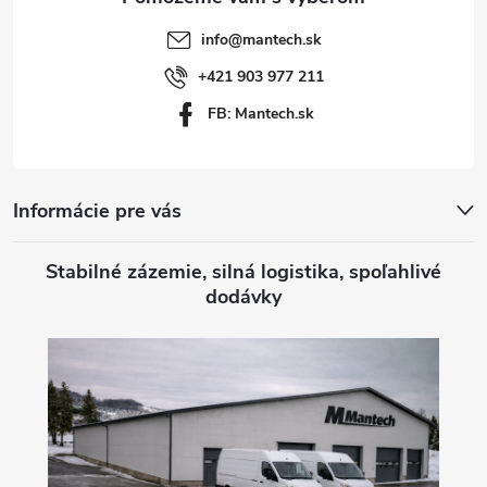
t
info
@
mantech.sk
i
+421 903 977 211
FB: Mantech.sk
e
Informácie pre vás
Stabilné zázemie, silná logistika, spoľahlivé
dodávky