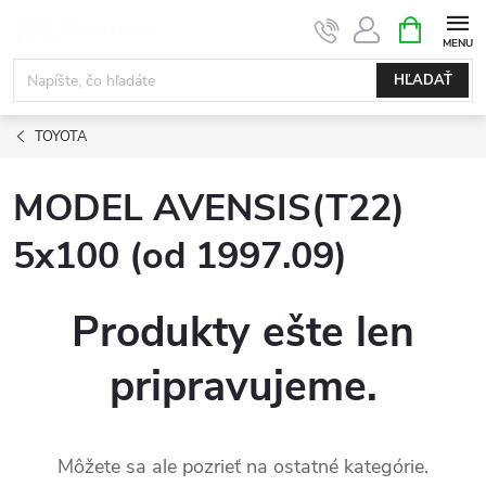
Prejsť
NÁKUPN
KOŠÍK
na
obsah
HĽADAŤ
TOYOTA
MODEL AVENSIS(T22)
5x100 (od 1997.09)
Produkty ešte len
pripravujeme.
Môžete sa ale pozrieť na ostatné kategórie.