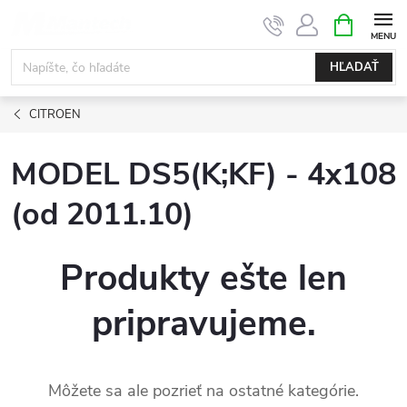
Prejsť
NÁKUPN
KOŠÍK
na
obsah
HĽADAŤ
CITROEN
MODEL DS5(K;KF) - 4x108
(od 2011.10)
Produkty ešte len
pripravujeme.
Môžete sa ale pozrieť na ostatné kategórie.