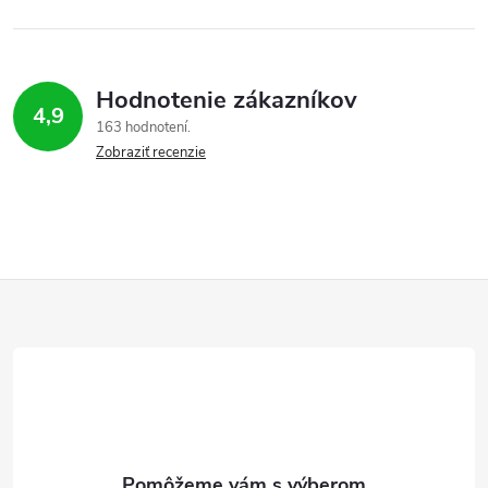
Hodnotenie zákazníkov
4,9
163 hodnotení
Zobraziť recenzie
Z
á
p
ä