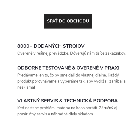
SPÄŤ DO OBCHODU
8000+ DODANÝCH STROJOV
Overené v reálnej prevádzke. Dôverujú nám tisíce zákazníkov.
ODBORNE TESTOVANÉ & OVERENÉ V PRAXI
Predávame len to, čo by sme dali do vlastnej dielne. Každý
produkt porovnávame a vyberáme tak, aby vydržal, zarábal a
nesklamal
VLASTNÝ SERVIS & TECHNICKÁ PODPORA
Keď nastane problém, máte sa na koho obrátiť. Záručný aj
pozáručný servis a náhradné diely skladom