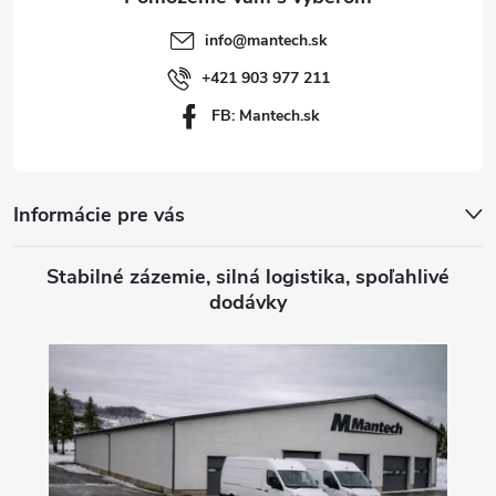
t
info
@
mantech.sk
i
+421 903 977 211
FB: Mantech.sk
e
Informácie pre vás
Stabilné zázemie, silná logistika, spoľahlivé
dodávky