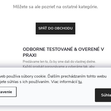
Môžete sa ale pozrieť na ostatné kategórie.
SPÄŤ DO OBCHODU
ODBORNE TESTOVANÉ & OVERENÉ V
PRAXI
Predávame len to, čo by sme dali do vlastnej dielne.
Každý produkt porovnávame a vyberáme tak, aby
vydržal, zarábal a nesklamal
web používa súbory cookie. Ďalším prechádzaním tohto webu
jete súhlas s ich používaním. Viac informácií
tu
.
avenie
Súhl