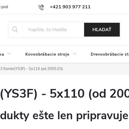
+421 903 977 211
 podmienky
Podmienky ochrany osobných údajov
Doprava a platb
HĽADAŤ
ka
Kovoobrábacie stroje
Drevoobrábacie st
 Kombi(YS3F) - 5x110 (od 2005.03)
YS3F) - 5x110 (od 200
dukty ešte len pripravuj