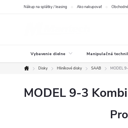
Prejsť
Nákup na splátky / leasing
Ako nakupovať
Obchodné
na
obsah
Vybavenie dielne
Manipulačná techni
Disky
Hliníkové disky
SAAB
MODEL 9-3
Domov
MODEL 9-3 Kombi(
Pro