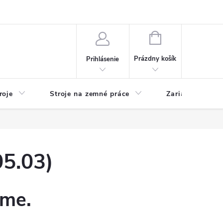
y
Reklamácie
Kontakty
NÁKUPNÝ
KOŠÍK
Prázdny košík
Prihlásenie
roje
Stroje na zemné práce
Zariadenia na 
5.03)
eme.