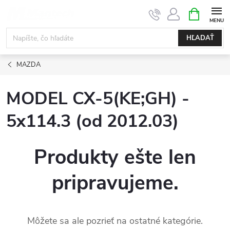
Prejsť
NÁKUPN
KOŠÍK
na
obsah
HĽADAŤ
MAZDA
MODEL CX-5(KE;GH) -
5x114.3 (od 2012.03)
Produkty ešte len
pripravujeme.
Môžete sa ale pozrieť na ostatné kategórie.