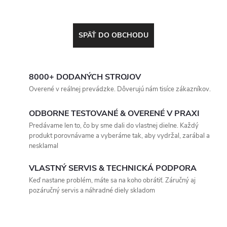
SPÄŤ DO OBCHODU
8000+ DODANÝCH STROJOV
Overené v reálnej prevádzke. Dôverujú nám tisíce zákazníkov.
ODBORNE TESTOVANÉ & OVERENÉ V PRAXI
Predávame len to, čo by sme dali do vlastnej dielne. Každý
produkt porovnávame a vyberáme tak, aby vydržal, zarábal a
nesklamal
VLASTNÝ SERVIS & TECHNICKÁ PODPORA
Keď nastane problém, máte sa na koho obrátiť. Záručný aj
pozáručný servis a náhradné diely skladom