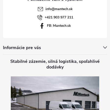
t
info
@
mantech.sk
i
+421 903 977 211
FB: Mantech.sk
e
Informácie pre vás
Stabilné zázemie, silná logistika, spoľahlivé
dodávky