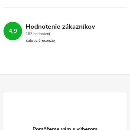
Hodnotenie zákazníkov
4,9
163 hodnotení
Zobraziť recenzie
Z
á
p
ä