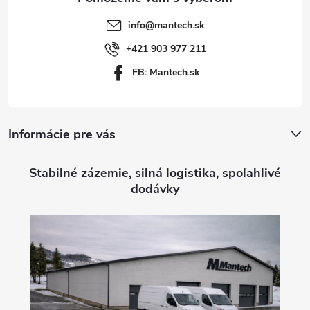
t
info
@
mantech.sk
i
+421 903 977 211
FB: Mantech.sk
e
Informácie pre vás
Stabilné zázemie, silná logistika, spoľahlivé
dodávky