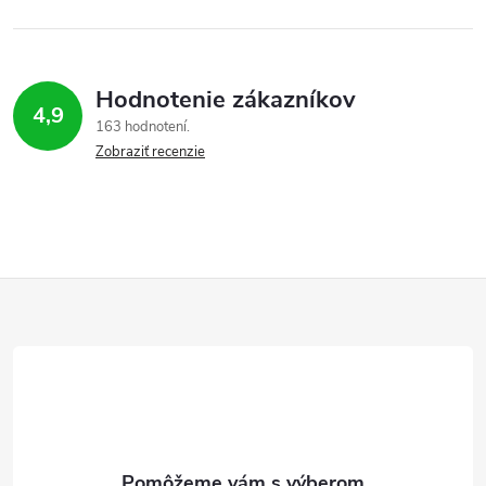
Hodnotenie zákazníkov
4,9
163 hodnotení
Zobraziť recenzie
Z
á
p
ä