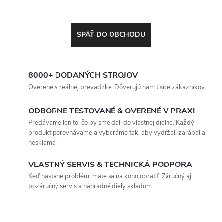
SPÄŤ DO OBCHODU
8000+ DODANÝCH STROJOV
Overené v reálnej prevádzke. Dôverujú nám tisíce zákazníkov.
ODBORNE TESTOVANÉ & OVERENÉ V PRAXI
Predávame len to, čo by sme dali do vlastnej dielne. Každý
produkt porovnávame a vyberáme tak, aby vydržal, zarábal a
nesklamal
VLASTNÝ SERVIS & TECHNICKÁ PODPORA
Keď nastane problém, máte sa na koho obrátiť. Záručný aj
pozáručný servis a náhradné diely skladom