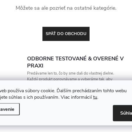
Môžete sa ale pozrieť na ostatné kategórie.
SPÄŤ DO OBCHODU
ODBORNE TESTOVANÉ & OVERENÉ V
PRAXI
Predávame len to, čo by sme dali do vlastnej dielne.
Každý produkt porovnávame a vyberáme tak, aby
vydržal, zarábal a nesklamal
web používa súbory cookie. Ďalším prechádzaním tohto webu
jete súhlas s ich používaním. Viac informácií
tu
.
avenie
Súhl