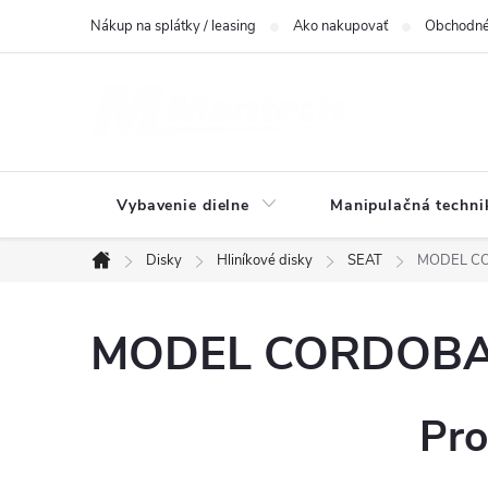
Prejsť
Nákup na splátky / leasing
Ako nakupovať
Obchodné
na
obsah
Vybavenie dielne
Manipulačná techni
Disky
Hliníkové disky
SEAT
MODEL COR
Domov
MODEL CORDOBA(6
Pro