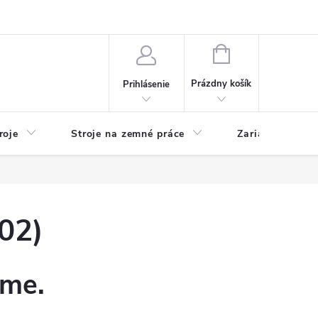
y
Reklamácie
Kontakty
NÁKUPNÝ
KOŠÍK
Prázdny košík
Prihlásenie
roje
Stroje na zemné práce
Zariadenia na 
02)
eme.