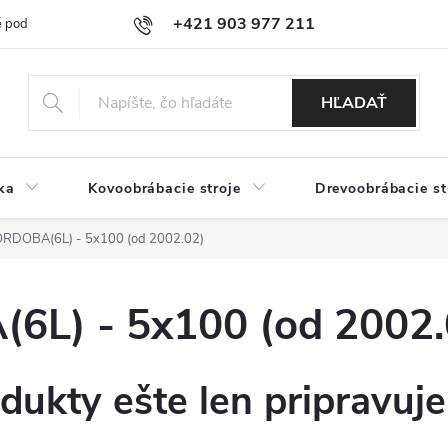
+421 903 977 211
 podmienky
Podmienky ochrany osobných údajov
Doprava a platb
HĽADAŤ
ka
Kovoobrábacie stroje
Drevoobrábacie st
DOBA(6L) - 5x100 (od 2002.02)
L) - 5x100 (od 2002.
dukty ešte len pripravuj