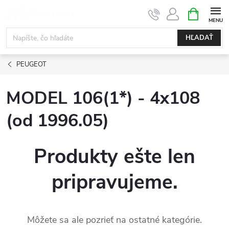
Prejsť
NÁKUPN
KOŠÍK
na
obsah
HĽADAŤ
PEUGEOT
MODEL 106(1*) - 4x108
(od 1996.05)
Produkty ešte len
pripravujeme.
Môžete sa ale pozrieť na ostatné kategórie.