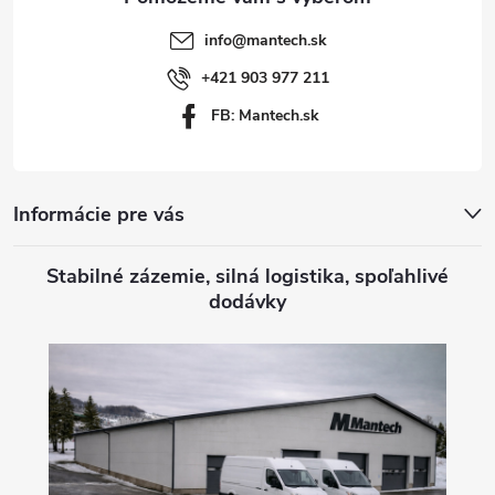
t
info
@
mantech.sk
i
+421 903 977 211
FB: Mantech.sk
e
Informácie pre vás
Stabilné zázemie, silná logistika, spoľahlivé
dodávky