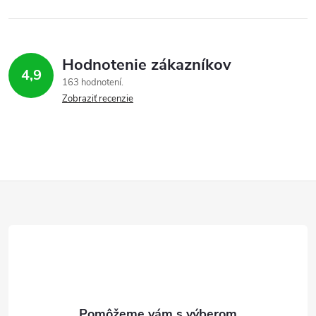
Hodnotenie zákazníkov
4,9
163 hodnotení
Zobraziť recenzie
Z
á
p
ä