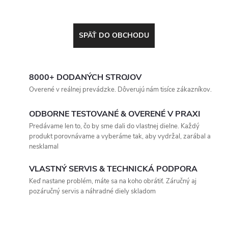
SPÄŤ DO OBCHODU
8000+ DODANÝCH STROJOV
Overené v reálnej prevádzke. Dôverujú nám tisíce zákazníkov.
ODBORNE TESTOVANÉ & OVERENÉ V PRAXI
Predávame len to, čo by sme dali do vlastnej dielne. Každý
produkt porovnávame a vyberáme tak, aby vydržal, zarábal a
nesklamal
VLASTNÝ SERVIS & TECHNICKÁ PODPORA
Keď nastane problém, máte sa na koho obrátiť. Záručný aj
pozáručný servis a náhradné diely skladom