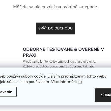
Môžete sa ale pozrieť na ostatné kategórie.
SPÄŤ DO OBCHODU
ODBORNE TESTOVANÉ & OVERENÉ V
PRAXI
Predávame len to, čo by sme dali do vlastnej dielne.
Každý produkt porovnávame a vyberáme tak, aby
vydržal, zarábal a nesklamal
web používa súbory cookie. Ďalším prechádzaním tohto webu
jete súhlas s ich používaním. Viac informácií
tu
.
avenie
Súhl