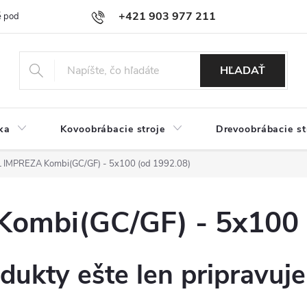
+421 903 977 211
 podmienky
Podmienky ochrany osobných údajov
Doprava a platb
HĽADAŤ
ka
Kovoobrábacie stroje
Drevoobrábacie st
IMPREZA Kombi(GC/GF) - 5x100 (od 1992.08)
mbi(GC/GF) - 5x100 
dukty ešte len pripravuj