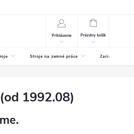
y
Reklamácie
Kontakty
NÁKUPNÝ
KOŠÍK
Prázdny košík
Prihlásenie
roje
Stroje na zemné práce
Zariadenia na 
(od 1992.08)
eme.