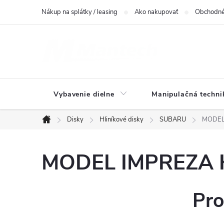
Prejsť
Nákup na splátky / leasing
Ako nakupovať
Obchodné
na
obsah
Vybavenie dielne
Manipulačná techni
Disky
Hliníkové disky
SUBARU
MODEL 
Domov
MODEL IMPREZA Ko
Pro