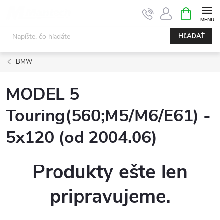
Prejsť
NÁKUPN
KOŠÍK
na
obsah
HĽADAŤ
BMW
MODEL 5
Touring(560;M5/M6/E61) -
5x120 (od 2004.06)
Produkty ešte len
pripravujeme.