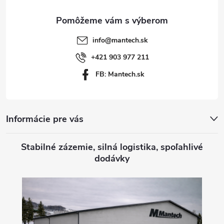
ä
t
info
@
mantech.sk
i
+421 903 977 211
FB: Mantech.sk
e
Informácie pre vás
Stabilné zázemie, silná logistika, spoľahlivé
dodávky