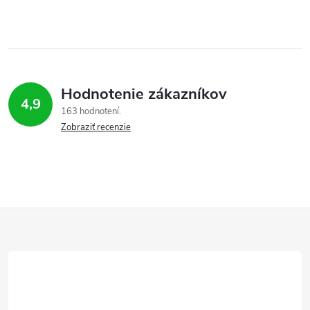
Hodnotenie zákazníkov
4,9
163 hodnotení
Zobraziť recenzie
Z
á
p