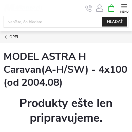
Prejsť
NÁKUPN
KOŠÍK
na
obsah
HĽADAŤ
OPEL
MODEL ASTRA H
Caravan(A-H/SW) - 4x100
(od 2004.08)
Produkty ešte len
pripravujeme.