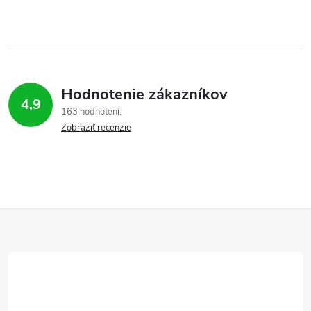
Hodnotenie zákazníkov
4,9
163 hodnotení
Zobraziť recenzie
Z
á
p