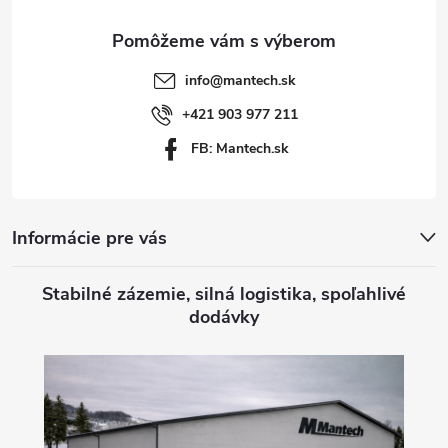
ä
t
info
@
mantech.sk
i
+421 903 977 211
FB: Mantech.sk
e
Informácie pre vás
Stabilné zázemie, silná logistika, spoľahlivé
dodávky