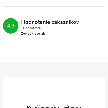
Hodnotenie zákazníkov
4,9
163 hodnotení
Zobraziť recenzie
Z
á
p
ä