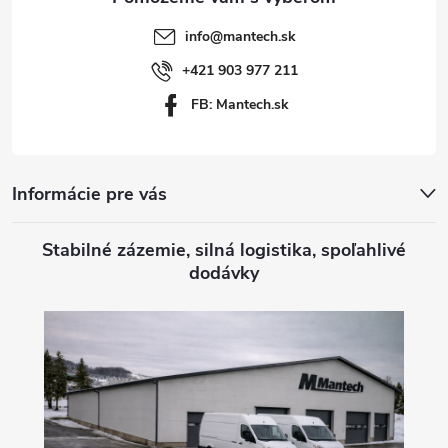
t
info
@
mantech.sk
i
+421 903 977 211
FB: Mantech.sk
e
Informácie pre vás
Stabilné zázemie, silná logistika, spoľahlivé
dodávky