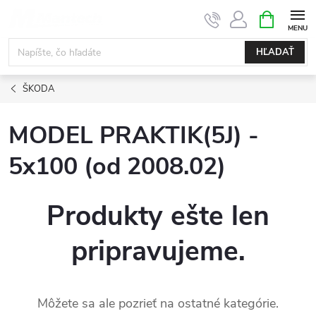
Prejsť
NÁKUPN
KOŠÍK
na
obsah
HĽADAŤ
ŠKODA
MODEL PRAKTIK(5J) -
5x100 (od 2008.02)
Produkty ešte len
pripravujeme.
Môžete sa ale pozrieť na ostatné kategórie.