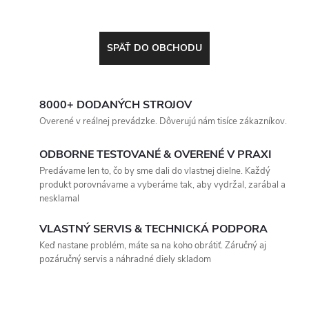
SPÄŤ DO OBCHODU
8000+ DODANÝCH STROJOV
Overené v reálnej prevádzke. Dôverujú nám tisíce zákazníkov.
ODBORNE TESTOVANÉ & OVERENÉ V PRAXI
Predávame len to, čo by sme dali do vlastnej dielne. Každý
produkt porovnávame a vyberáme tak, aby vydržal, zarábal a
nesklamal
VLASTNÝ SERVIS & TECHNICKÁ PODPORA
Keď nastane problém, máte sa na koho obrátiť. Záručný aj
pozáručný servis a náhradné diely skladom