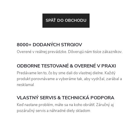
SPÄŤ DO OBCHODU
8000+ DODANÝCH STROJOV
Overené v reálnej prevádzke. Dôverujú nám tisíce zákazníkov.
ODBORNE TESTOVANÉ & OVERENÉ V PRAXI
Predávame len to, čo by sme dali do vlastnej dielne. Každý
produkt porovnávame a vyberáme tak, aby vydržal, zarábal a
nesklamal
VLASTNÝ SERVIS & TECHNICKÁ PODPORA
Keď nastane problém, máte sa na koho obrátiť. Záručný aj
pozáručný servis a náhradné diely skladom