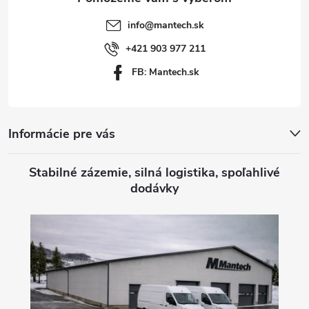
t
info
@
mantech.sk
i
+421 903 977 211
FB: Mantech.sk
e
Informácie pre vás
Stabilné zázemie, silná logistika, spoľahlivé
dodávky