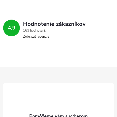
Hodnotenie zákazníkov
4,9
163 hodnotení
Zobraziť recenzie
Z
á
p
ä