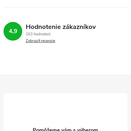
Hodnotenie zákazníkov
4,9
163 hodnotení
Zobraziť recenzie
Z
á
p
ä