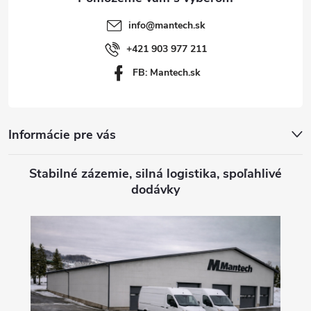
t
info
@
mantech.sk
i
+421 903 977 211
FB: Mantech.sk
e
Informácie pre vás
Stabilné zázemie, silná logistika, spoľahlivé
dodávky