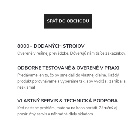
SPÄŤ DO OBCHODU
8000+ DODANÝCH STROJOV
Overené v reálnej prevádzke. Dôverujú nám tisíce zákazníkov.
ODBORNE TESTOVANÉ & OVERENÉ V PRAXI
Predávame len to, čo by sme dali do vlastnej dielne. Každý
produkt porovnávame a vyberáme tak, aby vydržal, zarábal a
nesklamal
VLASTNÝ SERVIS & TECHNICKÁ PODPORA
Keď nastane problém, máte sa na koho obrátiť. Záručný aj
pozáručný servis a náhradné diely skladom