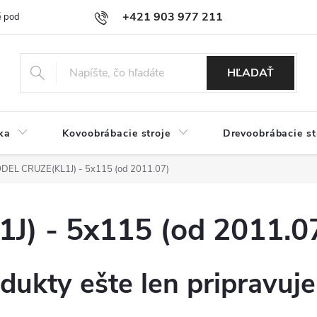
+421 903 977 211
 podmienky
Podmienky ochrany osobných údajov
Doprava a platb
HĽADAŤ
ka
Kovoobrábacie stroje
Drevoobrábacie st
DEL CRUZE(KL1J) - 5x115 (od 2011.07)
) - 5x115 (od 2011.0
dukty ešte len pripravuj