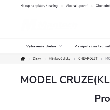
Prejsť
Nákup na splátky / leasing
Ako nakupovať
Obchodné
na
obsah
Vybavenie dielne
Manipulačná techni
Disky
Hliníkové disky
CHEVROLET
MO
Domov
MODEL CRUZE(KL1J
Pro