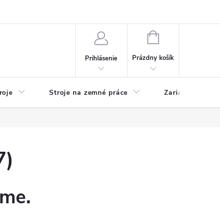
y
Reklamácie
Kontakty
NÁKUPNÝ
KOŠÍK
Prázdny košík
Prihlásenie
roje
Stroje na zemné práce
Zariadenia na 
7)
eme.