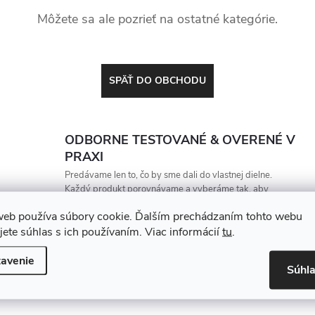
Môžete sa ale pozrieť na ostatné kategórie.
SPÄŤ DO OBCHODU
ODBORNE TESTOVANÉ & OVERENÉ V
PRAXI
Predávame len to, čo by sme dali do vlastnej dielne.
Každý produkt porovnávame a vyberáme tak, aby
vydržal, zarábal a nesklamal
web používa súbory cookie. Ďalším prechádzaním tohto webu
jete súhlas s ich používaním. Viac informácií
tu
.
avenie
Súhl