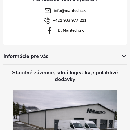
t
info
@
mantech.sk
i
+421 903 977 211
FB: Mantech.sk
e
Informácie pre vás
Stabilné zázemie, silná logistika, spoľahlivé
dodávky