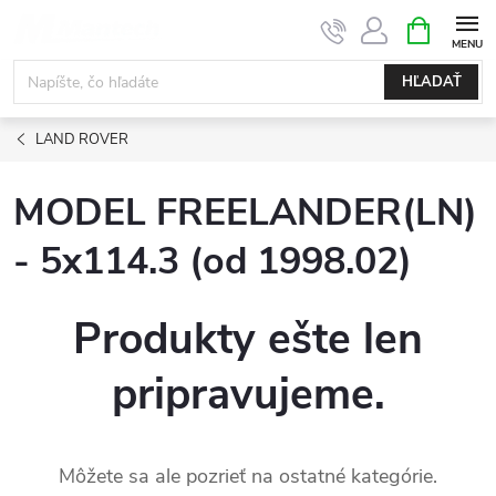
Prejsť
NÁKUPN
KOŠÍK
na
obsah
HĽADAŤ
LAND ROVER
MODEL FREELANDER(LN)
- 5x114.3 (od 1998.02)
Produkty ešte len
pripravujeme.
Môžete sa ale pozrieť na ostatné kategórie.