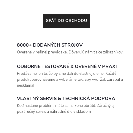
SPÄŤ DO OBCHODU
8000+ DODANÝCH STROJOV
Overené v reálnej prevádzke. Dôverujú nám tisíce zákazníkov.
ODBORNE TESTOVANÉ & OVERENÉ V PRAXI
Predávame len to, čo by sme dali do vlastnej dielne. Každý
produkt porovnávame a vyberáme tak, aby vydržal, zarábal a
nesklamal
VLASTNÝ SERVIS & TECHNICKÁ PODPORA
Keď nastane problém, máte sa na koho obrátiť. Záručný aj
pozáručný servis a náhradné diely skladom