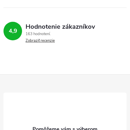
Hodnotenie zákazníkov
4,9
163 hodnotení
Zobraziť recenzie
Z
á
p
ä