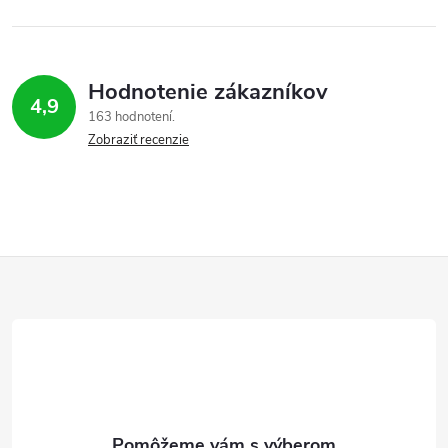
Hodnotenie zákazníkov
4,9
163 hodnotení
Zobraziť recenzie
Z
á
p
ä