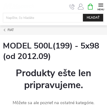
Prejsť
NÁKUPN
KOŠÍK
na
obsah
HĽADAŤ
FIAT
MODEL 500L(199) - 5x98
(od 2012.09)
Produkty ešte len
pripravujeme.
Môžete sa ale pozrieť na ostatné kategórie.