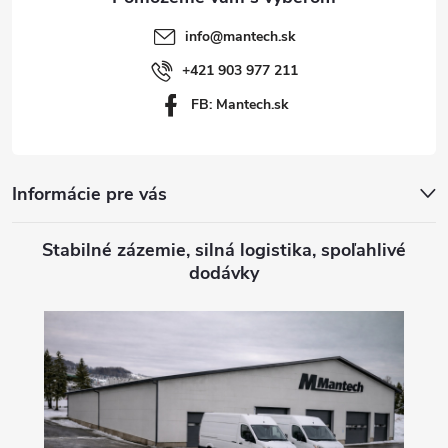
t
info
@
mantech.sk
i
+421 903 977 211
FB: Mantech.sk
e
Informácie pre vás
Stabilné zázemie, silná logistika, spoľahlivé
dodávky