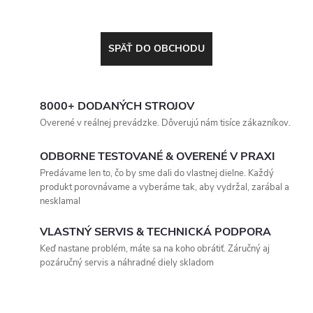
SPÄŤ DO OBCHODU
8000+ DODANÝCH STROJOV
Overené v reálnej prevádzke. Dôverujú nám tisíce zákazníkov.
ODBORNE TESTOVANÉ & OVERENÉ V PRAXI
Predávame len to, čo by sme dali do vlastnej dielne. Každý
produkt porovnávame a vyberáme tak, aby vydržal, zarábal a
nesklamal
VLASTNÝ SERVIS & TECHNICKÁ PODPORA
Keď nastane problém, máte sa na koho obrátiť. Záručný aj
pozáručný servis a náhradné diely skladom