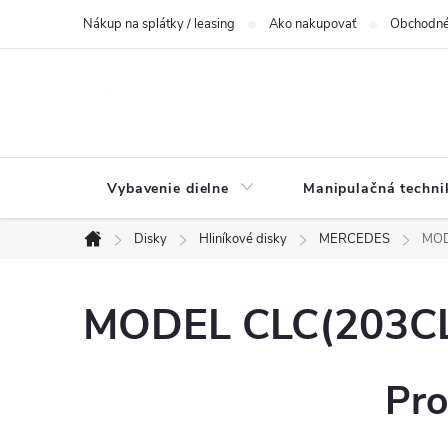
Prejsť
Nákup na splátky / leasing
Ako nakupovať
Obchodné
na
obsah
Vybavenie dielne
Manipulačná techni
Disky
Hliníkové disky
MERCEDES
MOD
Domov
MODEL CLC(203CL)
Pro