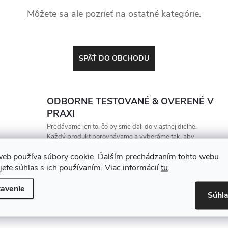
Môžete sa ale pozrieť na ostatné kategórie.
SPÄŤ DO OBCHODU
ODBORNE TESTOVANÉ & OVERENÉ V
PRAXI
Predávame len to, čo by sme dali do vlastnej dielne.
Každý produkt porovnávame a vyberáme tak, aby
vydržal, zarábal a nesklamal
web používa súbory cookie. Ďalším prechádzaním tohto webu
jete súhlas s ich používaním. Viac informácií
tu
.
avenie
Súhl