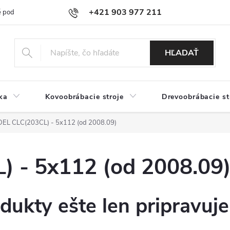
+421 903 977 211
 podmienky
Podmienky ochrany osobných údajov
Doprava a platb
HĽADAŤ
ka
Kovoobrábacie stroje
Drevoobrábacie st
EL CLC(203CL) - 5x112 (od 2008.09)
 - 5x112 (od 2008.09
dukty ešte len pripravuj