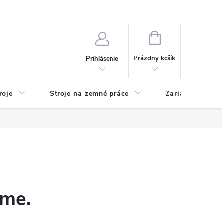
y
Reklamácie
Kontakty
NÁKUPNÝ
KOŠÍK
Prázdny košík
Prihlásenie
roje
Stroje na zemné práce
Zariadenia na 
)
eme.