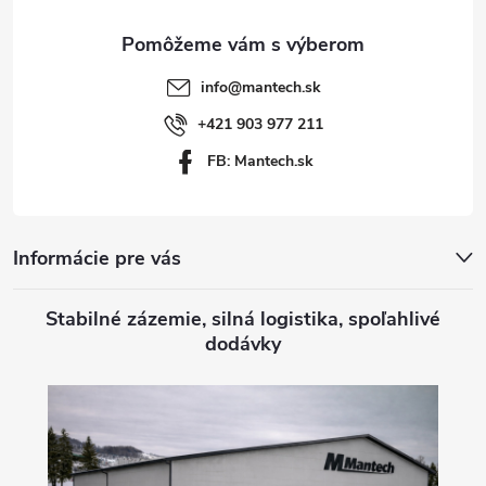
ä
t
info
@
mantech.sk
i
+421 903 977 211
FB: Mantech.sk
e
Informácie pre vás
Stabilné zázemie, silná logistika, spoľahlivé
dodávky