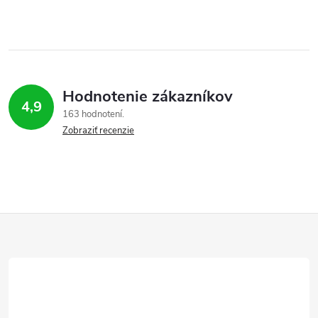
Hodnotenie zákazníkov
4,9
163 hodnotení
Zobraziť recenzie
Z
á
p