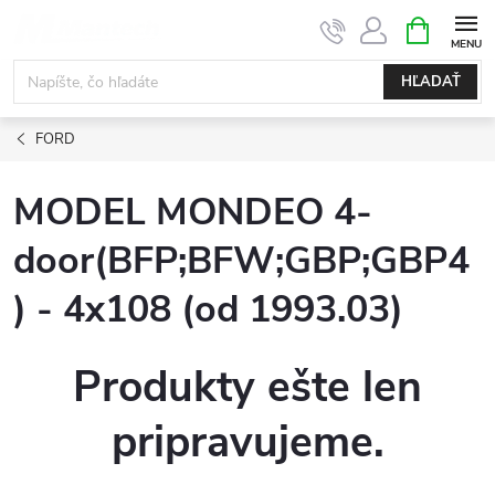
Prejsť
NÁKUPN
KOŠÍK
na
obsah
HĽADAŤ
FORD
MODEL MONDEO 4-
door(BFP;BFW;GBP;GBP4
) - 4x108 (od 1993.03)
Produkty ešte len
pripravujeme.