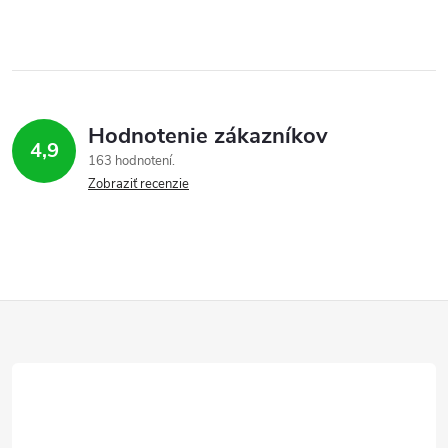
Hodnotenie zákazníkov
4,9
163 hodnotení
Zobraziť recenzie
Z
á
p