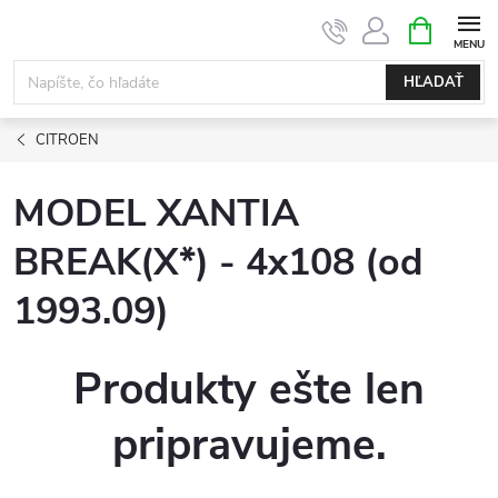
Prejsť
NÁKUPN
KOŠÍK
na
obsah
HĽADAŤ
CITROEN
MODEL XANTIA
BREAK(X*) - 4x108 (od
1993.09)
Produkty ešte len
pripravujeme.