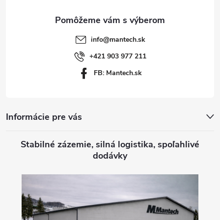
ä
t
info
@
mantech.sk
i
+421 903 977 211
FB: Mantech.sk
e
Informácie pre vás
Stabilné zázemie, silná logistika, spoľahlivé
dodávky