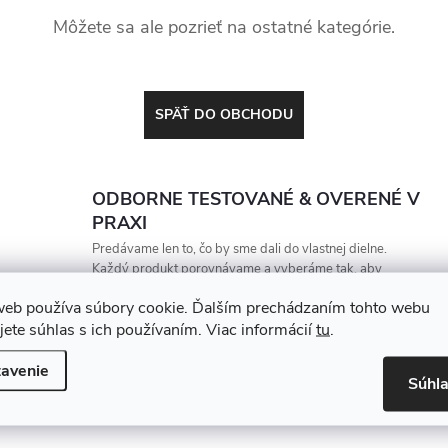
Môžete sa ale pozrieť na ostatné kategórie.
SPÄŤ DO OBCHODU
ODBORNE TESTOVANÉ & OVERENÉ V
PRAXI
Predávame len to, čo by sme dali do vlastnej dielne.
Každý produkt porovnávame a vyberáme tak, aby
vydržal, zarábal a nesklamal
web používa súbory cookie. Ďalším prechádzaním tohto webu
jete súhlas s ich používaním. Viac informácií
tu
.
avenie
Súhl