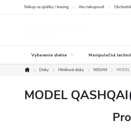
Prejsť
Nákup na splátky / leasing
Ako nakupovať
Obchodné
na
obsah
Vybavenie dielne
Manipulačná techni
Disky
Hliníkové disky
NISSAN
MODEL Q
Domov
MODEL QASHQAI(J1
Pro