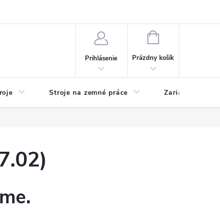
y
Reklamácie
Kontakty
NÁKUPNÝ
KOŠÍK
Prázdny košík
Prihlásenie
roje
Stroje na zemné práce
Zariadenia na 
7.02)
eme.