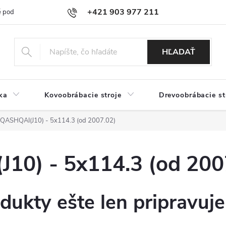
+421 903 977 211
 podmienky
Podmienky ochrany osobných údajov
Doprava a platb
HĽADAŤ
ka
Kovoobrábacie stroje
Drevoobrábacie st
ASHQAI(J10) - 5x114.3 (od 2007.02)
0) - 5x114.3 (od 200
dukty ešte len pripravuj