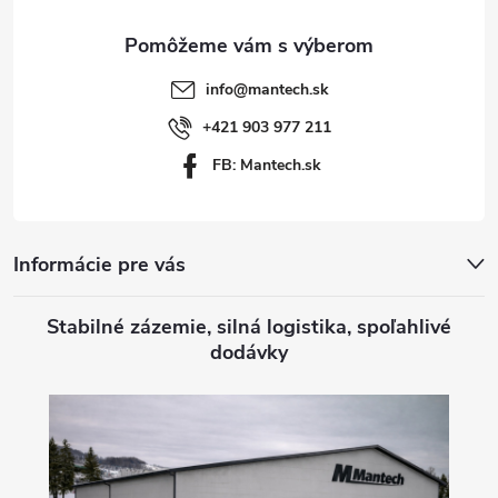
ä
t
info
@
mantech.sk
i
+421 903 977 211
FB: Mantech.sk
e
Informácie pre vás
Stabilné zázemie, silná logistika, spoľahlivé
dodávky