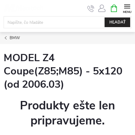
Prejsť
NÁKUPN
KOŠÍK
na
obsah
HĽADAŤ
BMW
MODEL Z4
Coupe(Z85;M85) - 5x120
(od 2006.03)
Produkty ešte len
pripravujeme.