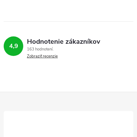
Hodnotenie zákazníkov
4,9
163 hodnotení
Zobraziť recenzie
Z
á
p