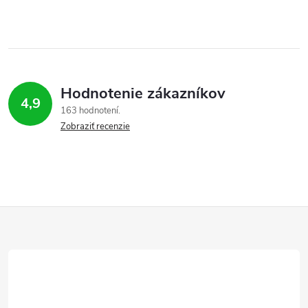
Hodnotenie zákazníkov
4,9
163 hodnotení
Zobraziť recenzie
Z
á
p