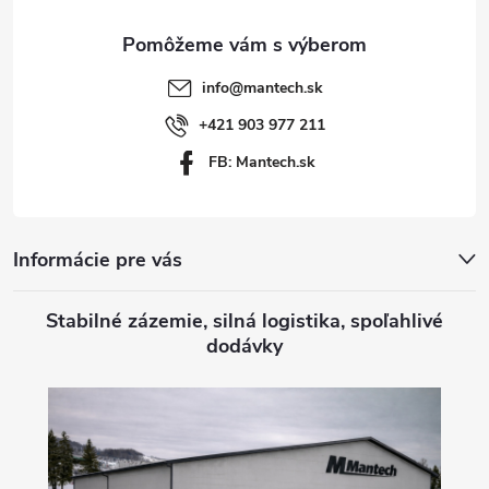
ä
t
info
@
mantech.sk
i
+421 903 977 211
FB: Mantech.sk
e
Informácie pre vás
Stabilné zázemie, silná logistika, spoľahlivé
dodávky