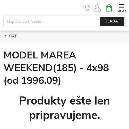
Prejsť
NÁKUPN
KOŠÍK
na
obsah
HĽADAŤ
FIAT
MODEL MAREA
WEEKEND(185) - 4x98
(od 1996.09)
Produkty ešte len
pripravujeme.