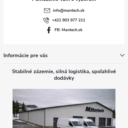
t
info
@
mantech.sk
i
+421 903 977 211
FB: Mantech.sk
e
Informácie pre vás
Stabilné zázemie, silná logistika, spoľahlivé
dodávky