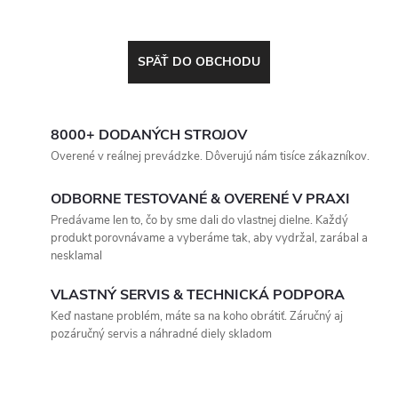
SPÄŤ DO OBCHODU
8000+ DODANÝCH STROJOV
Overené v reálnej prevádzke. Dôverujú nám tisíce zákazníkov.
ODBORNE TESTOVANÉ & OVERENÉ V PRAXI
Predávame len to, čo by sme dali do vlastnej dielne. Každý
produkt porovnávame a vyberáme tak, aby vydržal, zarábal a
nesklamal
VLASTNÝ SERVIS & TECHNICKÁ PODPORA
Keď nastane problém, máte sa na koho obrátiť. Záručný aj
pozáručný servis a náhradné diely skladom