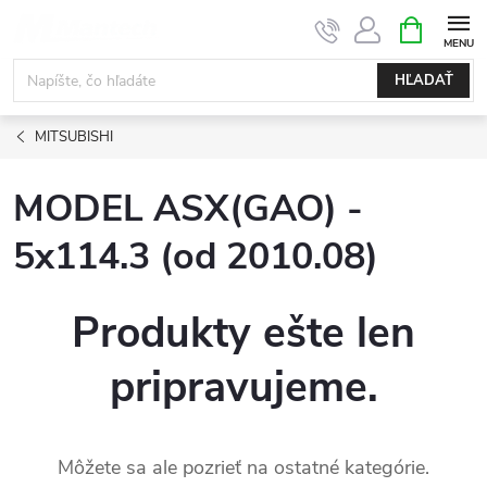
Prejsť
NÁKUPN
KOŠÍK
na
obsah
HĽADAŤ
MITSUBISHI
MODEL ASX(GAO) -
5x114.3 (od 2010.08)
Produkty ešte len
pripravujeme.
Môžete sa ale pozrieť na ostatné kategórie.