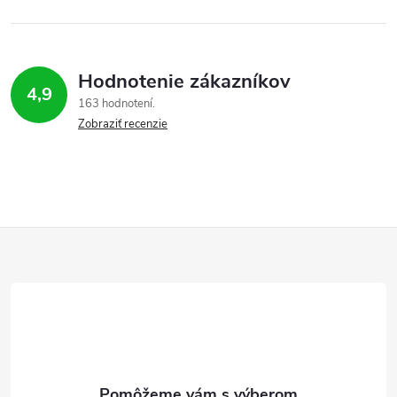
Hodnotenie zákazníkov
4,9
163 hodnotení
Zobraziť recenzie
Z
á
p
ä