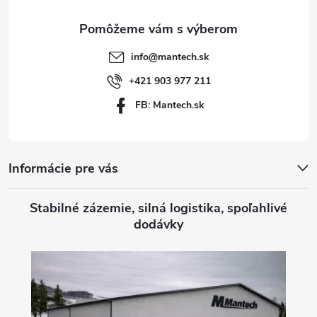
ä
t
info
@
mantech.sk
i
+421 903 977 211
FB: Mantech.sk
e
Informácie pre vás
Stabilné zázemie, silná logistika, spoľahlivé
dodávky