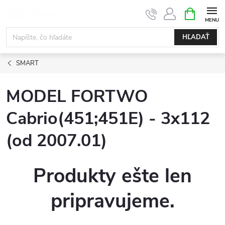
Prejsť
NÁKUPN
KOŠÍK
na
obsah
HĽADAŤ
SMART
MODEL FORTWO
Cabrio(451;451E) - 3x112
(od 2007.01)
Produkty ešte len
pripravujeme.