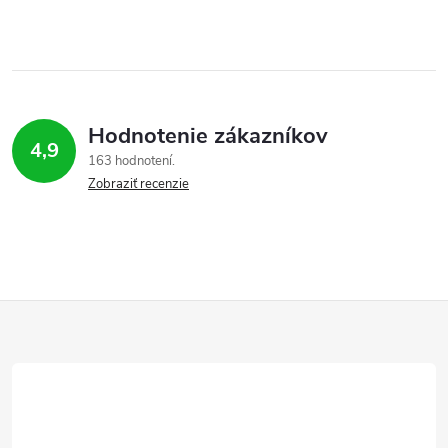
Hodnotenie zákazníkov
4,9
163 hodnotení
Zobraziť recenzie
Z
á
p