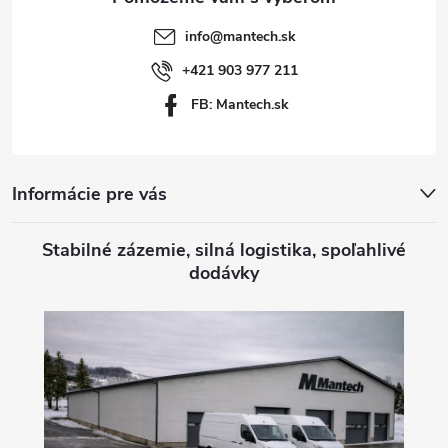
t
info
@
mantech.sk
i
+421 903 977 211
FB: Mantech.sk
e
Informácie pre vás
Stabilné zázemie, silná logistika, spoľahlivé
dodávky