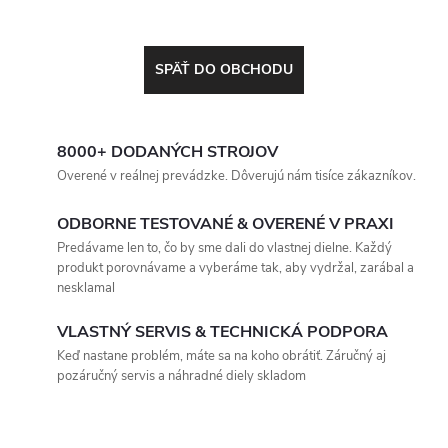
SPÄŤ DO OBCHODU
8000+ DODANÝCH STROJOV
Overené v reálnej prevádzke. Dôverujú nám tisíce zákazníkov.
ODBORNE TESTOVANÉ & OVERENÉ V PRAXI
Predávame len to, čo by sme dali do vlastnej dielne. Každý
produkt porovnávame a vyberáme tak, aby vydržal, zarábal a
nesklamal
VLASTNÝ SERVIS & TECHNICKÁ PODPORA
Keď nastane problém, máte sa na koho obrátiť. Záručný aj
pozáručný servis a náhradné diely skladom