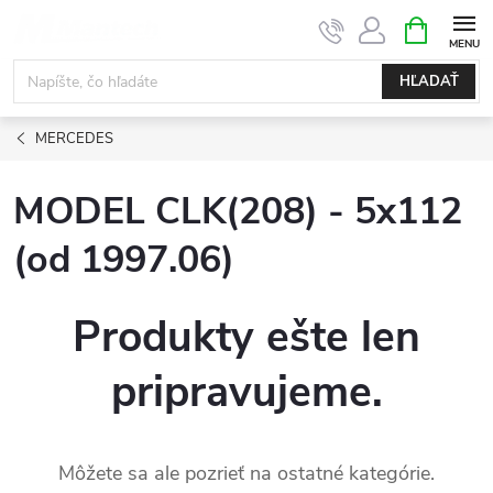
Prejsť
NÁKUPN
KOŠÍK
na
obsah
HĽADAŤ
MERCEDES
MODEL CLK(208) - 5x112
(od 1997.06)
Produkty ešte len
pripravujeme.
Môžete sa ale pozrieť na ostatné kategórie.