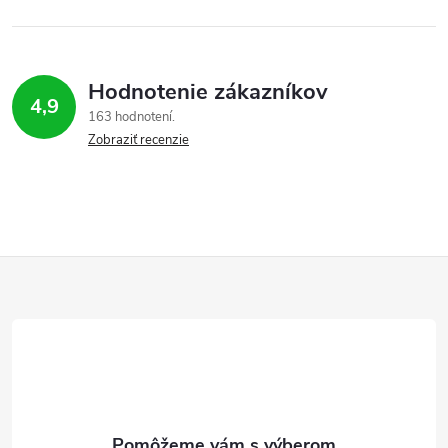
Hodnotenie zákazníkov
4,9
163 hodnotení
Zobraziť recenzie
Z
á
p
ä