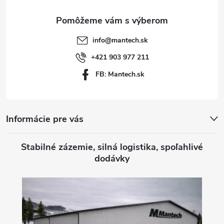
ä
t
info
@
mantech.sk
i
+421 903 977 211
FB: Mantech.sk
e
Informácie pre vás
Stabilné zázemie, silná logistika, spoľahlivé
dodávky