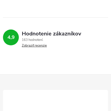
Hodnotenie zákazníkov
4,9
163 hodnotení
Zobraziť recenzie
Z
á
p