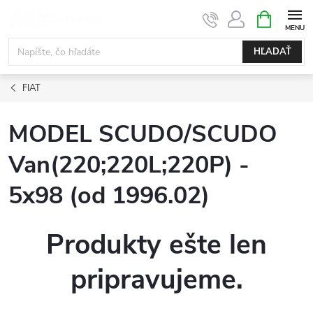
Prejsť
NÁKUPN
KOŠÍK
na
obsah
HĽADAŤ
FIAT
MODEL SCUDO/SCUDO
Van(220;220L;220P) -
5x98 (od 1996.02)
Produkty ešte len
pripravujeme.